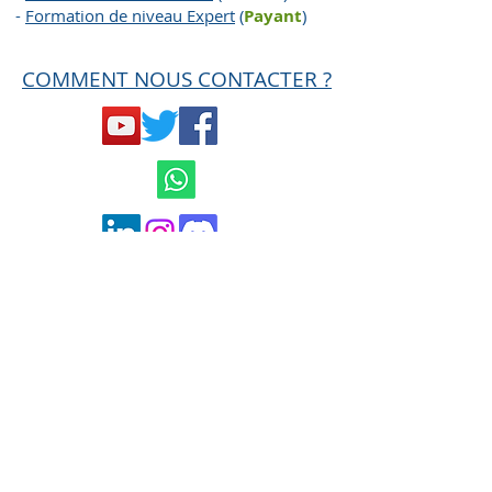
-
Formation de niveau Expert
(
Payant
)
COMMENT NOUS CONTACTER ?
Mentions légales et
Conditions générales
de ventes
Politique de confidentialité
contact@hard-trades.com
0033 6 19 11 00 68
MISE EN GARDE AMF