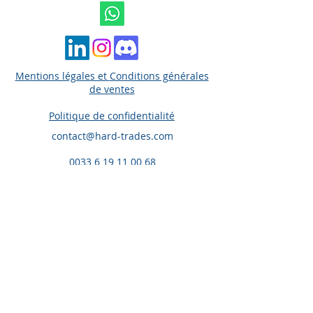
Mentions légales et
Conditions générales
de ventes
Politique de confidentialité
contact@hard-trades.com
0033 6 19 11 00 68
MISE EN GARDE AMF
Ce site n'est en aucun cas une offre de
conseil en investissement ni une incitation
quelconque à acheter ou vendre des
instruments financiers notamment des
contrats financiers énumérés à l’article 314-
31- 1 du RGAMF et à l'article L. 533-12-7 du
code monétaire et financier. Vous déclarez