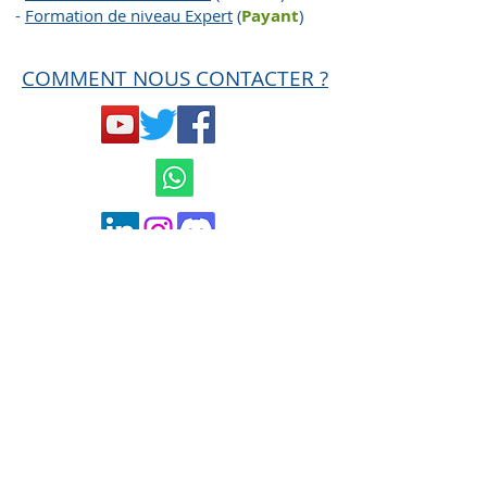
-
Formation de niveau Expert
(
Payant
)
COMMENT NOUS CONTACTER ?
Mentions légales et
Conditions générales
de ventes
Politique de confidentialité
contact@hard-trades.com
0033 6 19 11 00 68
MISE EN GARDE AMF