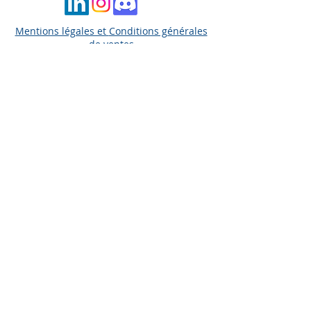
Mentions légales et
Conditions générales
de ventes
Politique de confidentialité
contact@hard-trades.com
0033 6 19 11 00 68
MISE EN GARDE AMF
Ce site n'est en aucun cas une offre de
conseil en investissement ni une incitation
quelconque à acheter ou vendre des
instruments financiers notamment des
contrats financiers énumérés à l’article 314-
31- 1 du RGAMF et à l'article L. 533-12-7 du
code monétaire et financier. Vous déclarez
en visitant ce site que toute fourniture
d’informations sur l’un des contrats
financiers énumérés à l’article 314-31-1 du