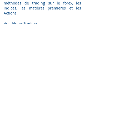
méthodes de trading sur le forex, les
indices, les matières premières et les
Actions.
Voir Notre Trading​
Spécialisé dans la formation à l'analyses
techniques des marchés financiers,
Hard-
Trades.com
vous enseigne tout ce dont
vous avez besoin pour apprendre et
progresser en trading, tout en restant
conscient des risques de cette discipline.
La progression proposée Comporte cinq
niveaux :
-
Formation de niveau débutant
(
Gratuit
)
-
Formation de niveau confirmé
(
Gratuit
)
-
Formation Préparatoire
(
G
ratuit
)
-
Formation de niveau Pro
(
G
ratuit
)
-
Formation de niveau Expert
(
Payant
)
COMMENT NOUS CONTACTER ?