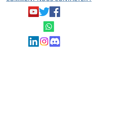
Mentions légales et
Conditions générales
de ventes
Politique de confidentialité
contact@hard-trades.com
0033 6 19 11 00 68
MISE EN GARDE AMF
Ce site n'est en aucun cas une offre de
conseil en investissement ni une incitation
quelconque à acheter ou vendre des
instruments financiers notamment des