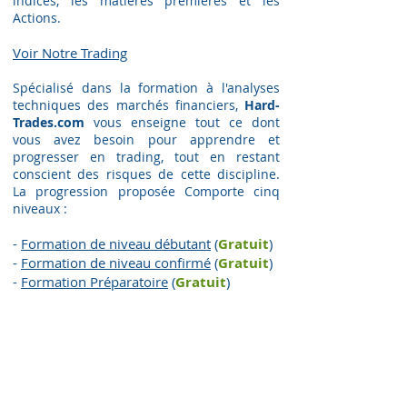
indices, les matières premières et les
Actions.
Voir Notre Trading​
Spécialisé dans la formation à l'analyses
techniques des marchés financiers,
Hard-
Trades.com
vous enseigne tout ce dont
vous avez besoin pour apprendre et
progresser en trading, tout en restant
conscient des risques de cette discipline.
La progression proposée Comporte cinq
niveaux :
-
Formation de niveau débutant
(
Gratuit
)
-
Formation de niveau confirmé
(
Gratuit
)
-
Formation Préparatoire
(
G
ratuit
)
-
Formation de niveau Pro
(
G
ratuit
)
-
Formation de niveau Expert
(
Payant
)
COMMENT NOUS CONTACTER ?