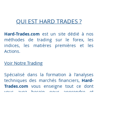
QUI EST HARD TRADES ?
Hard-Trades.com
est un site dédié à nos
méthodes de trading sur le forex, les
indices, les matières premières et les
Actions.
Voir Notre Trading​
Spécialisé dans la formation à l'analyses
techniques des marchés financiers,
Hard-
Trades.com
vous enseigne tout ce dont
vous avez besoin pour apprendre et
progresser en trading, tout en restant
conscient des risques de cette discipline.
La progression proposée Comporte cinq
niveaux :
-
Formation de niveau débutant
(
Gratuit
)
-
Formation de niveau confirmé
(
Gratuit
)