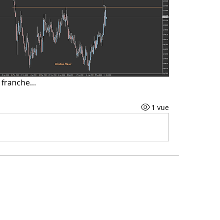
s franche…
1 vue