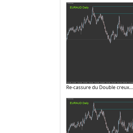
Re-cassure du Double creux…