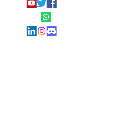
Mentions légales et
Conditions générales
de ventes
Politique de confidentialité
contact@hard-trades.com
0033 6 19 11 00 68
MISE EN GARDE AMF
Ce site n'est en aucun cas une offre de
conseil en investissement ni une incitation
quelconque à acheter ou vendre des
instruments financiers notamment des
contrats financiers énumérés à l’article 314-