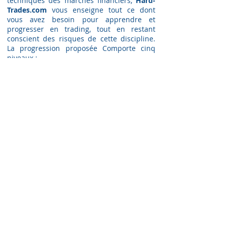
techniques des marchés financiers,
Hard-
Trades.com
vous enseigne tout ce dont
vous avez besoin pour apprendre et
progresser en trading, tout en restant
conscient des risques de cette discipline.
La progression proposée Comporte cinq
niveaux :
-
Formation de niveau débutant
(
Gratuit
)
-
Formation de niveau confirmé
(
Gratuit
)
-
Formation Préparatoire
(
G
ratuit
)
-
Formation de niveau Pro
(
G
ratuit
)
-
Formation de niveau Expert
(
Payant
)
COMMENT NOUS CONTACTER ?