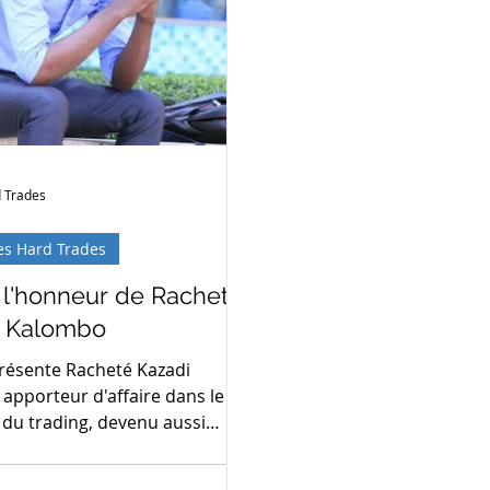
 Trades
es Hard Trades
 l'honneur de Racheté
i Kalombo
présente Racheté Kazadi
apporteur d'affaire dans le
ading, devenu aussi
 niveau Expert Hard...