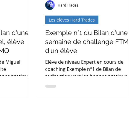
Hard Trades
Les élèves Hard Trades
lan d'une
Exemple n°1 du Bilan d'une
l, élève
semaine de challenge FTMO
TMO
d'un élève
de Miguel
Elève de niveau Expert en cours de
ite
coaching Exemple n°1 de Bilan de
onnes pratiques
redirection vers les bonnes pratiques
trades sur le...
Les problèmes prioritaire de...