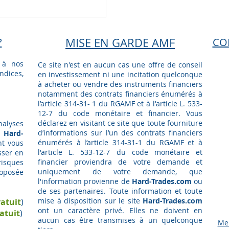
?
MISE EN GARDE AMF
CO
 à nos
Ce site n'est en aucun cas une offre de conseil
ndices,
en investissement ni une incitation quelconque
à acheter ou vendre des instruments financiers
notamment des contrats financiers énumérés à
l’article 314-31- 1 du RGAMF et à l'article L. 533-
12-7 du code monétaire et financier. Vous
déclarez en visitant ce site que toute fourniture
nalyses
d’informations sur l’un des contrats financiers
,
Hard-
énumérés à l’article 314-31-1 du RGAMF et à
nt vous
l'article L. 533-12-7 du code monétaire et
sser en
financier proviendra de votre demande et
risques
uniquement de votre demande, que
roposée
l'information provienne de
Hard-Trades.com
ou
de ses partenaires. Toute information et toute
mise à disposition sur le site
Hard-Trades.com
atuit
)
ont un caractère privé. Elles ne doivent en
atuit
)
aucun cas être transmises à un quelconque
Men