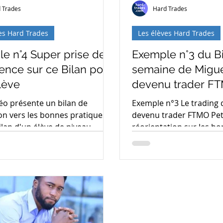
 Trades
Hard Trades
es Hard Trades
Les élèves Hard Trades
e n°4 Super prise de
Exemple n°3 du Bi
ence sur ce Bilan pour
semaine de Migue
lève
devenu trader F
éo présente un bilan de
Exemple n°3 Le trading 
on vers les bonnes pratiques.
devenu trader FTMO Pet
bilan d'un élève de niveau
réorientation sur les b
 cours de coaching. ...
Les problèmes : -Trop de 