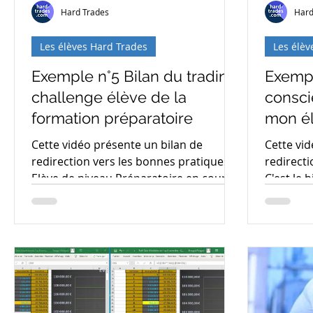
Hard Trades
Hard
Les élèves Hard Trades
Les élèv
Exemple n°5 Bilan du trading
Exempl
challenge élève de la
consci
formation préparatoire
mon é
Cette vidéo présente un bilan de
Cette vid
redirection vers les bonnes pratiques.
redirecti
Elève de niveau Préparatoire en cours
C'est le 
de coaching. Les problèmes...
Expert en