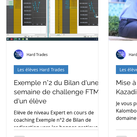
Hard Trades
Hard
Les élèves Hard Trades
Les élèv
Exemple n°2 du Bilan d'une
Mise à
semaine de challenge FTMO
Kazad
d'un élève
Je vous 
Kalombo 
Elève de niveau Expert en cours de
domaine du tr
coaching Exemple n°2 de Bilan de
Trader du
redirection vers les bonnes pratiques
Les problèmes : -Manque de...