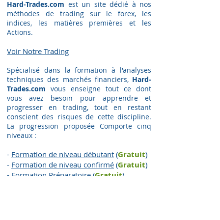
Hard-Trades.com
est un site dédié à nos
méthodes de trading sur le forex, les
indices, les matières premières et les
Actions.
Voir Notre Trading​
Spécialisé dans la formation à l'analyses
techniques des marchés financiers,
Hard-
Trades.com
vous enseigne tout ce dont
vous avez besoin pour apprendre et
progresser en trading, tout en restant
conscient des risques de cette discipline.
La progression proposée Comporte cinq
niveaux :
-
Formation de niveau débutant
(
Gratuit
)
-
Formation de niveau confirmé
(
Gratuit
)
-
Formation Préparatoire
(
G
ratuit
)
-
Formation de niveau Pro
(
G
ratuit
)
-
Formation de niveau Expert
(
Payant
)