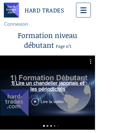
HARD TRADES
Connexion
Formation niveau
débutant
Page n°1
1) Lire un chandelier japonais et
les périodicités
Lire la vidéo