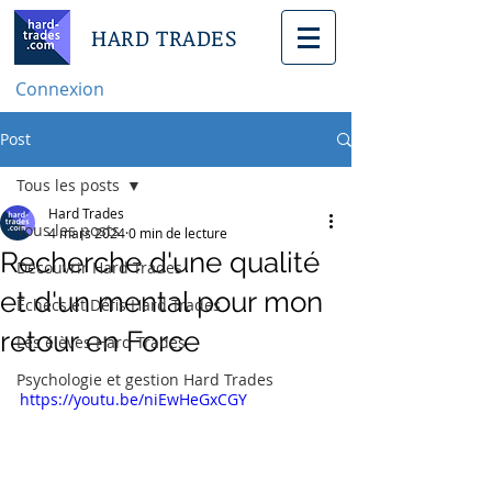
HARD TRADES
Connexion
Post
Tous les posts
Hard Trades
Tous les posts
4 mars 2024
0 min de lecture
Recherche d'une qualité
Découvrir Hard Trades
et d'un mental pour mon
Échecs et Défis Hard Trades
retour en Force
Les élèves Hard Trades
Psychologie et gestion Hard Trades
https://youtu.be/niEwHeGxCGY