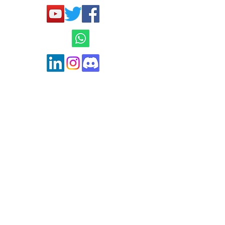
Mentions légales et
Conditions générales
de ventes
Politique de confidentialité
contact@hard-trades.com
0033 6 19 11 00 68
MISE EN GARDE AMF
Ce site n'est en aucun cas une offre de
conseil en investissement ni une incitation
quelconque à acheter ou vendre des
instruments financiers notamment des