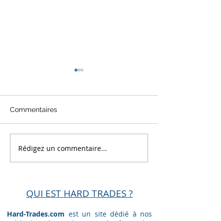
Commentaires
Rédigez un commentaire...
Challenge FTMO 80 000
Mes échecs et
€ réussit en mars 2024
réussites des 
FTMO et Mon c
en cours
QUI EST HARD TRADES ?
Hard-Trades.com
est un site dédié à nos