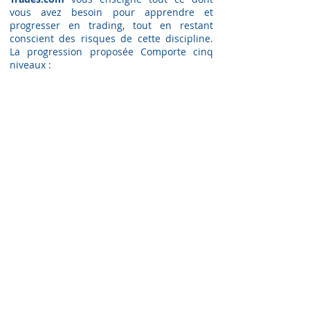
vous avez besoin pour apprendre et
progresser en trading, tout en restant
conscient des risques de cette discipline.
La progression proposée Comporte cinq
niveaux :
-
Formation de niveau débutant
(
Gratuit
)
-
Formation de niveau confirmé
(
Gratuit
)
-
Formation Préparatoire
(
G
ratuit
)
-
Formation de niveau Pro
(
G
ratuit
)
-
Formation de niveau Expert
(
Payant
)
COMMENT NOUS CONTACTER ?