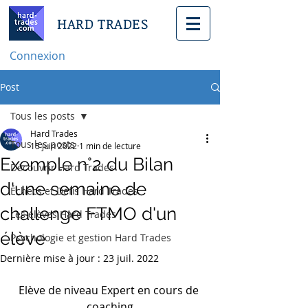
HARD TRADES
Connexion
Post
Tous les posts
Hard Trades
Tous les posts
15 juin 2022
1 min de lecture
Exemple n°2 du Bilan
Découvrir Hard Trades
d'une semaine de
Échecs et Défis Hard Trades
challenge FTMO d'un
Les élèves Hard Trades
élève
Psychologie et gestion Hard Trades
Dernière mise à jour :
23 juil. 2022
Elève de niveau Expert en cours de 
coaching