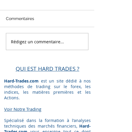
Commentaires
Rédigez un commentaire...
Exemple n°4 Super prise
Exemple n°3 du
de conscience sur ce
d'une semaine 
Bilan pour mon élève
Miguel, élève 
trader FTMO
QUI EST HARD TRADES ?
Hard-Trades.com
est un site dédié à nos
méthodes de trading sur le forex, les
indices, les matières premières et les
Actions.
Voir Notre Trading​
Spécialisé dans la formation à l'analyses
techniques des marchés financiers,
Hard-
Trades.com
vous enseigne tout ce dont